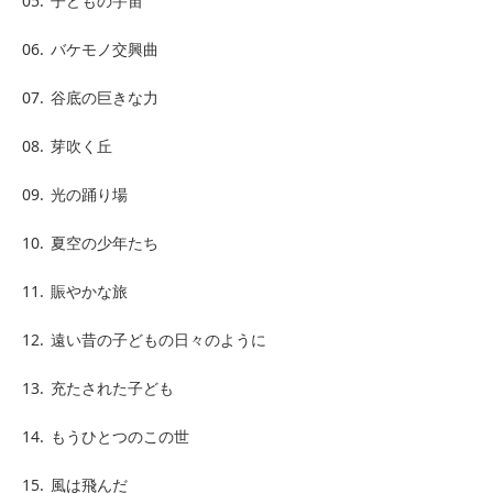
05.
子どもの宇宙
06.
バケモノ交興曲
07.
谷底の巨きな力
08.
芽吹く丘
09.
光の踊り場
10.
夏空の少年たち
11.
賑やかな旅
12.
遠い昔の子どもの日々のように
13.
充たされた子ども
14.
もうひとつのこの世
15.
風は飛んだ