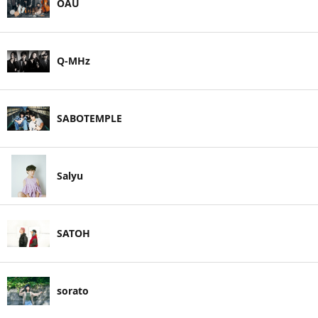
OAU
Q-MHz
SABOTEMPLE
Salyu
SATOH
sorato