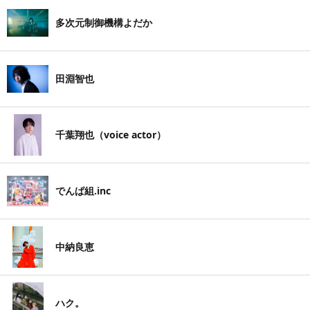
多次元制御機構よだか
田淵智也
千葉翔也（voice actor）
でんぱ組.inc
中納良恵
ハク。