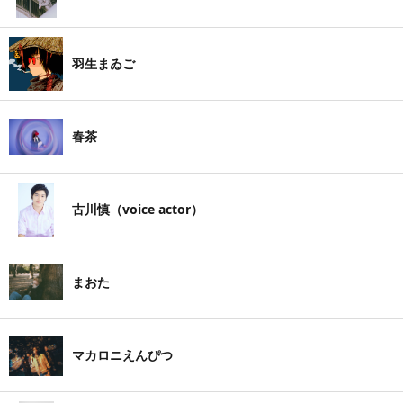
羽生まゐご
春茶
古川慎（voice actor）
まおた
マカロニえんぴつ