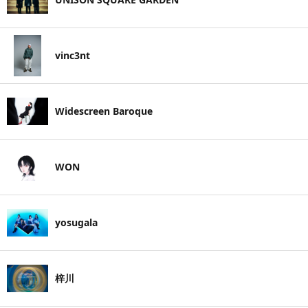
vinc3nt
Widescreen Baroque
WON
yosugala
梓川