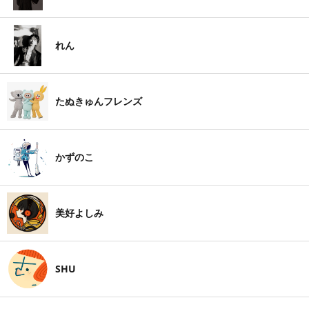
れん
たぬきゅんフレンズ
かずのこ
美好よしみ
SHU