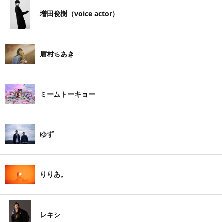
増田俊樹（voice actor）
眉村ちあき
ミームトーキョー
ゆず
りりあ。
レキシ