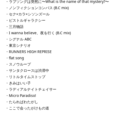
・ラブソングは突然に〜What is the name of that mystery?〜
・ノンフィクションコンパス (B.C mix)
・セク×カラ×シソンズール
・ピストルギャラクシー
・三月物語
・I wanna believe、夜を行く (B.C mix)
・シグナル ABC
・東京シナリオ
・RUNNERS HIGH REPRISE
・flat song
・スノウループ
・サンタクロースは渋滞中
・リトルタイムストップ
・きみはいい子
・ラディアルナイトチェイサー
・Micro Paradiso!
・たらればわたがし
・ここで会ったがけもの道