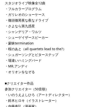
スタジオライブ映像全12曲
・フルカラープログラム
・ガリレオのショーケース
・徹頭徹尾夜な夜なドライブ
・さよなら第九惑星
・シャンデリア・ワルツ
・シューゲイザースピーカー
・蒙昧termination
・桜のあと（all quartets lead to the?）
・シュガーソングとビターステップ
・場違いハミングバード
・MR.アンディ
・オリオンをなぞる
■クリエイター作品
参加クリエイター（50音順）
・いのうえよしひろ（アートディレクター）
・鈴木ヒロキ（イラストレーター）
・内藤泰弘（漫画家）