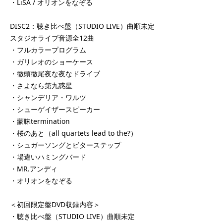
・LiSA / オリオンをなぞる
DISC2：聴き比べ盤（STUDIO LIVE）曲順未定
スタジオライブ音源全12曲
・フルカラープログラム
・ガリレオのショーケース
・徹頭徹尾夜な夜なドライブ
・さよなら第九惑星
・シャンデリア・ワルツ
・シューゲイザースピーカー
・蒙昧termination
・桜のあと（all quartets lead to the?）
・シュガーソングとビターステップ
・場違いハミングバード
・MR.アンディ
・オリオンをなぞる
＜初回限定盤DVD収録内容＞
・聴き比べ盤（STUDIO LIVE）曲順未定