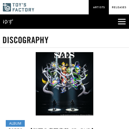
ゆず
ALBUM