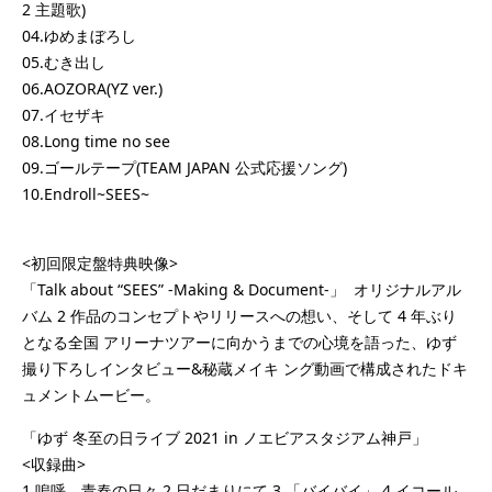
2 主題歌)
04.ゆめまぼろし
05.むき出し
06.AOZORA(YZ ver.)
07.イセザキ
08.Long time no see
09.ゴールテープ(TEAM JAPAN 公式応援ソング)
10.Endroll~SEES~
<初回限定盤特典映像>
「Talk about “SEES” -Making & Document-」 オリジナルアル
バム 2 作品のコンセプトやリリースへの想い、そして 4 年ぶり
となる全国 アリーナツアーに向かうまでの心境を語った、ゆず
撮り下ろしインタビュー&秘蔵メイキ ング動画で構成されたドキ
ュメントムービー。
「ゆず 冬至の日ライブ 2021 in ノエビアスタジアム神戸」
<収録曲>
1.嗚呼、青春の日々 2.日だまりにて 3.「バイバイ」 4.イコール