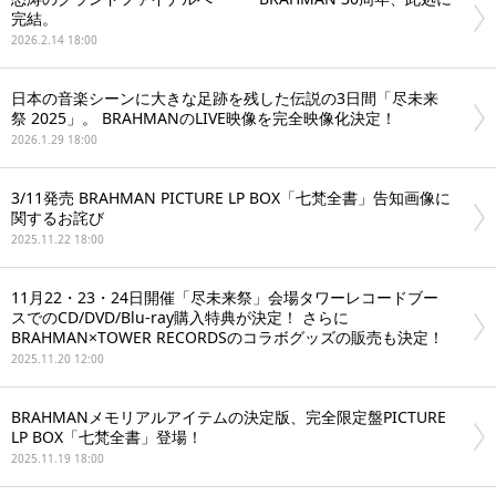
完結。
2026.2.14 18:00
日本の音楽シーンに大きな足跡を残した伝説の3日間「尽未来
祭 2025」。 BRAHMANのLIVE映像を完全映像化決定！
2026.1.29 18:00
3/11発売 BRAHMAN PICTURE LP BOX「七梵全書」告知画像に
関するお詫び
2025.11.22 18:00
11月22・23・24日開催「尽未来祭」会場タワーレコードブー
スでのCD/DVD/Blu-ray購入特典が決定！ さらに
BRAHMAN×TOWER RECORDSのコラボグッズの販売も決定！
2025.11.20 12:00
BRAHMANメモリアルアイテムの決定版、完全限定盤PICTURE
LP BOX「七梵全書」登場！
2025.11.19 18:00