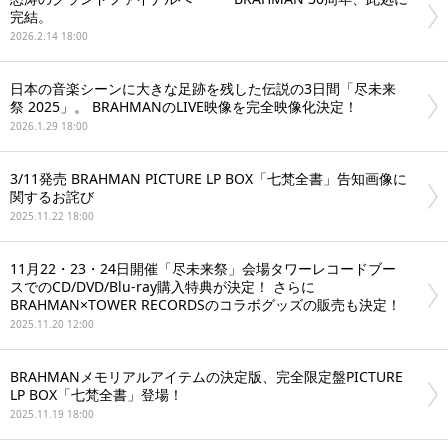
完結。
2026.2.14 18:00
日本の音楽シーンに大きな足跡を残した伝説の3日間「尽未来
祭 2025」。 BRAHMANのLIVE映像を完全映像化決定！
2026.1.29 18:00
3/11発売 BRAHMAN PICTURE LP BOX「七梵全書」告知画像に
関するお詫び
2025.11.22 18:00
11月22・23・24日開催「尽未来祭」会場タワーレコードブー
スでのCD/DVD/Blu-ray購入特典が決定！ さらに
BRAHMAN×TOWER RECORDSのコラボグッズの販売も決定！
2025.11.20 12:00
BRAHMANメモリアルアイテムの決定版、完全限定盤PICTURE
LP BOX「七梵全書」登場！
2025.11.19 18:00