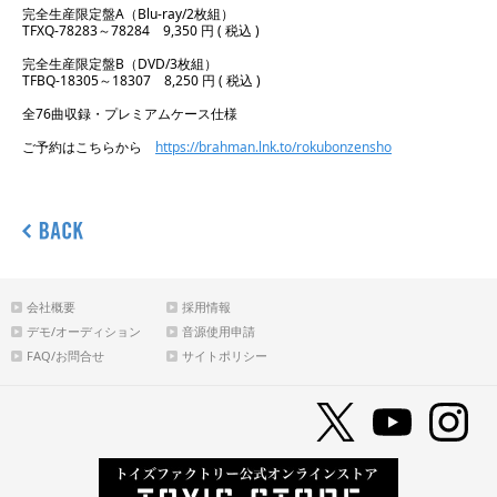
完全生産限定盤A（Blu-ray/2枚組）
TFXQ-78283～78284 9,350 円 ( 税込 )
完全生産限定盤B（DVD/3枚組）
TFBQ-18305～18307 8,250 円 ( 税込 )
全76曲収録・プレミアムケース仕様
ご予約はこちらから
https://brahman.lnk.to/rokubonzensho
会社概要
採用情報
デモ/オーディション
音源使用申請
FAQ/お問合せ
サイトポリシー