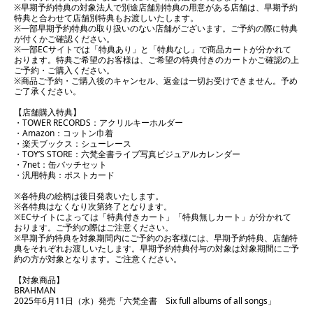
※早期予約特典の対象法人で別途店舗別特典の用意がある店舗は、早期予約
特典と合わせて店舗別特典もお渡しいたします。
※一部早期予約特典の取り扱いのない店舗がございます。ご予約の際に特典
が付くかご確認ください。
※一部ECサイトでは「特典あり」と「特典なし」で商品カートが分かれて
おります。特典ご希望のお客様は、ご希望の特典付きのカートかご確認の上
ご予約・ご購入ください。
※商品ご予約・ご購入後のキャンセル、返金は一切お受けできません。予め
ご了承ください。
【店舗購入特典】
・TOWER RECORDS：アクリルキーホルダー
・Amazon：コットン巾着
・楽天ブックス：シューレース
・TOY’S STORE：六梵全書ライブ写真ビジュアルカレンダー
・7net：缶バッチセット
・汎用特典：ポストカード
※各特典の絵柄は後日発表いたします。
※各特典はなくなり次第終了となります。
※ECサイトによっては「特典付きカート」「特典無しカート」が分かれて
おります。ご予約の際はご注意ください。
※早期予約特典を対象期間内にご予約のお客様には、早期予約特典、店舗特
典をそれぞれお渡しいたします。早期予約特典付与の対象は対象期間にご予
約の方が対象となります。ご注意ください。
【対象商品】
BRAHMAN
2025年6月11日（水）発売「六梵全書 Six full albums of all songs」