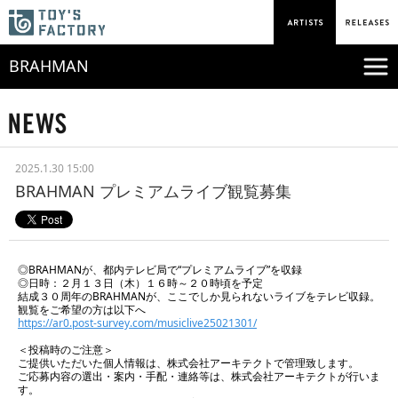
BRAHMAN
2025.1.30 15:00
BRAHMAN プレミアムライブ観覧募集
◎BRAHMANが、都内テレビ局で“プレミアムライブ”を収録
◎日時：２月１３日（木）１６時～２０時頃を予定
結成３０周年のBRAHMANが、ここでしか見られないライブをテレビ収録。
観覧をご希望の方は以下へ
https://ar0.post-survey.com/musiclive25021301/
＜投稿時のご注意＞
ご提供いただいた個人情報は、株式会社アーキテクトで管理致します。
ご応募内容の選出・案内・手配・連絡等は、株式会社アーキテクトが行いま
す。