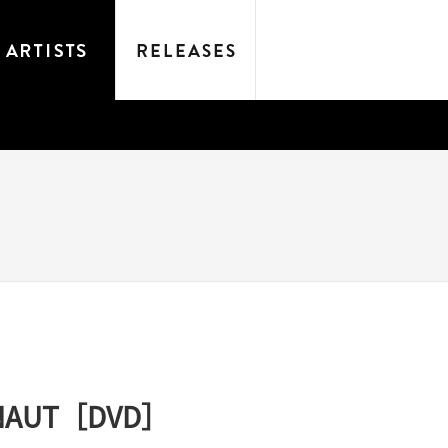
］
NAUT［DVD］