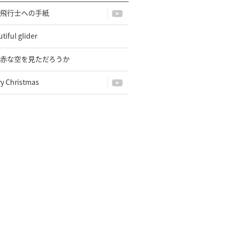
飛行士への手紙
tiful glider
赤な空を見ただろうか
ry Christmas