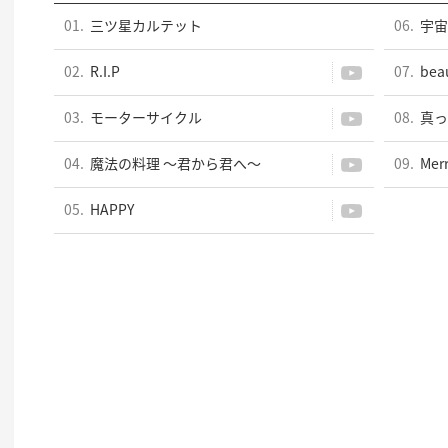
01.
三ツ星カルテット
06.
宇宙
02.
R.I.P
07.
beau
03.
モーターサイクル
08.
真っ
04.
魔法の料理 ～君から君へ～
09.
Mer
05.
HAPPY