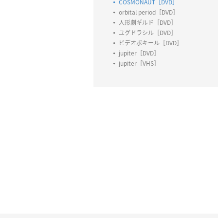
COSMONAUT［DVD］
orbital period［DVD］
人形劇ギルド［DVD］
ユグドラシル［DVD］
ビデオポキール［DVD］
jupiter［DVD］
jupiter［VHS］