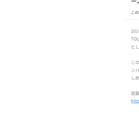
ー
この
20
TO
と
こ
ン
し
収
htt