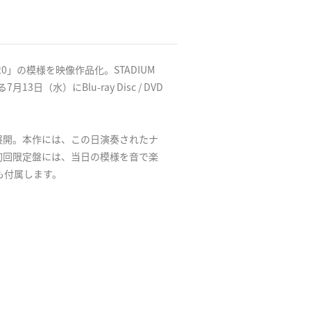
ve「20」の模様を映像作品化。STADIUM
3日（水）にBlu-ray Disc / DVD
展開。本作には、この日演奏されたナ
初回限定盤には、当日の模様を音で楽
も付属します。