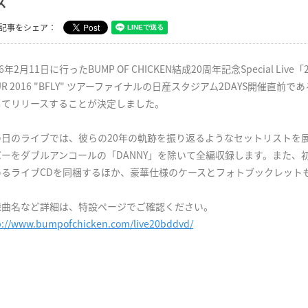
ス
記事をシェア：
16年2月11日に行ったBUMP OF CHICKEN結成20周年記念Special Li
UR 2016 "BFLY" ツアーファイナルの日産スタジアム2DAYS開催直前である7月1
してリリースすることが決定しました。
の日のライブでは、彼らの20年の軌跡を振り返るようなセットリストを
バーをダブルアンコールの「DANNY」を除いて全編収録します。また、
めるライブCDを同梱するほか、豪華仕様のケースとフォトブックレット
録曲名など詳細は、特設ページでご確認ください。
p://www.bumpofchicken.com/live20bddvd/