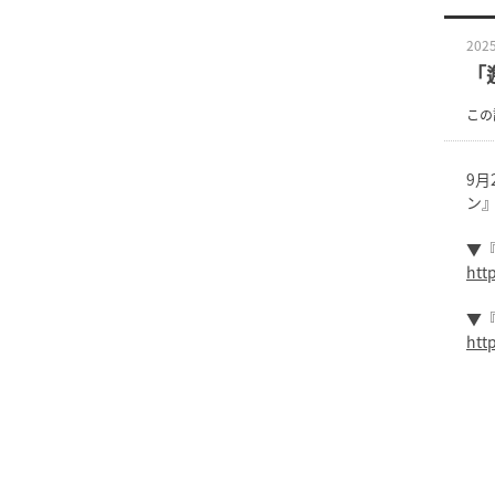
2025
「
この
9
ン』
▼『
htt
▼『
htt