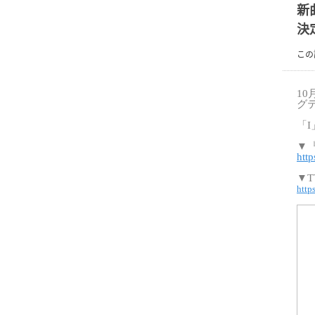
新
決
この
10
グ
「
I
▼
htt
▼
T
http