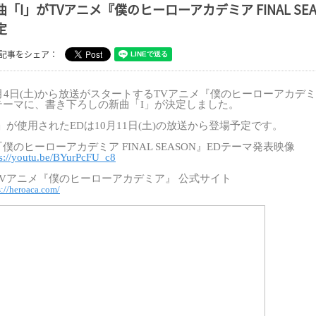
曲「I」がTVアニメ『僕のヒーローアカデミア FINAL S
定
記事をシェア：
月
4
日(土)から放送がスタートする
TV
アニメ『僕のヒーローアカデミ
テーマに、書き下ろしの新曲「
I
」が決定しました。
」が使用された
ED
は
10
月
11
日(土)の放送から登場予定です。
『僕のヒーローアカデミア
FINAL SEASON
』
ED
テーマ発表映像
ps://youtu.be/BYurPcFU_c8
V
アニメ『僕のヒーローアカデミア』
公式サイト
s://heroaca.com/