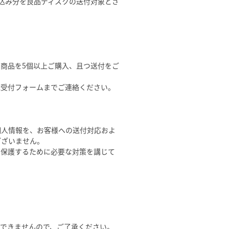
お申し込み分を良品ディスクの送付対象とさ
商品を5個以上ご購入、且つ送付をご
応受付フォームまでご連絡ください。
個人情報を、お客様への送付対応およ
ございません。
ら保護するために必要な対策を講じて
※
できませんので、ご了承ください。