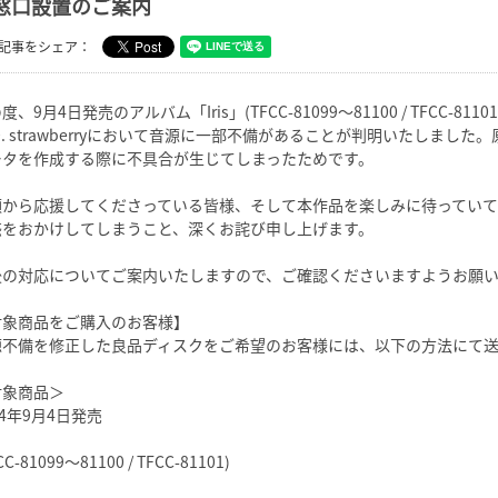
窓口設置のご案内
記事をシェア：
度、9月4日発売のアルバム「Iris」(TFCC-81099〜81100 / TFCC-
0. strawberryにおいて音源に一部不備があることが判明いたしま
ータを作成する際に不具合が生じてしまったためです。
頃から応援してくださっている皆様、そして本作品を楽しみに待ってい
惑をおかけしてしまうこと、深くお詫び申し上げます。
後の対応についてご案内いたしますので、ご確認くださいますようお願
対象商品をご購入のお客様】
源不備を修正した良品ディスクをご希望のお客様には、以下の方法にて
対象商品＞
24年9月4日発売
CC-81099〜81100 / TFCC-81101)