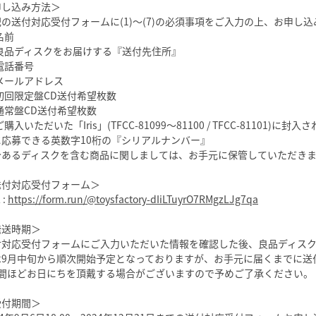
申し込み方法＞
の送付対応受付フォームに(1)〜(7)の必須事項をご入力の上、お申し
)名前
)良品ディスクをお届けする『送付先住所』
)電話番号
)メールアドレス
)初回限定盤CD送付希望枚数
)通常盤CD送付希望枚数
)ご購入いただいた「Iris」(TFCC-81099〜81100 / TFCC-8110
に応募できる英数字10桁の『シリアルナンバー』
今あるディスクを含む商品に関しましては、お手元に保管していただき
送付対応受付フォーム＞
 :
https://form.run/@toysfactory-dIiLTuyrO7RMgzLJg7qa
発送時期＞
付対応受付フォームにご入力いただいた情報を確認した後、良品ディス
は9月中旬から順次開始予定となっておりますが、お手元に届くまでに送
週間ほどお日にちを頂戴する場合がございますので予めご了承ください。
受付期間＞