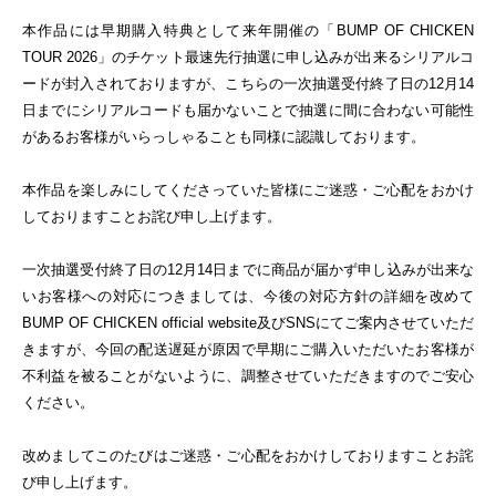
本作品には早期購入特典として来年開催の「
BUMP OF CHICKEN
TOUR 2026
」のチケット最速先行抽選に申し込みが出来るシリアルコ
ードが封入されておりますが、こちらの一次抽選受付終了日の
12
月
14
日までにシリアルコードも届かないことで抽選に間に合わない可能性
があるお客様がいらっしゃることも同様に認識しております。
本作品を楽しみにしてくださっていた皆様にご迷惑・ご心配をおかけ
しておりますことお詫び申し上げます。
一次抽選受付終了日の
12
月
14
日までに商品が届かず申し込みが出来な
いお客様への対応につきましては、今後の対応方針の詳細を改めて
BUMP OF CHICKEN official website
及び
SNS
にてご案内させていただ
きますが、今回の配送遅延が原因で早期にご購入いただいたお客様が
不利益を被ることがないように、調整させていただきますのでご安心
ください。
改めましてこのたびはご迷惑・ご心配をおかけしておりますことお詫
び申し上げます。