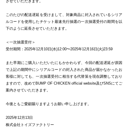
させていただきます。
このたびの配送遅延を受けまして、対象商品に封入されているシリア
ルコードを使用したチケット最速先行抽選の一次抽選受付の期間を以
下のように延長させていただきます。
＜一次抽選受付＞
受付期間：
2025
年
12
月
10
日
(
水
)12:00
〜
2025
年
12
月
16
日
(
火
)23:59
また早期にご購入いただいたにもかかわらず、今回の配送遅延が原因
で上記の期間中にシリアルコードの封入された商品が届かなかったお
客様に対しても、一次抽選受付に相当する代替策を現在調整しており
ますので、改めて
BUMP OF CHICKEN official website
及び
SNS
にてご
案内させていただきます。
今後ともご愛顧賜りますようお願い申し上げます。
2025
年
12
月
13
日
株式会社トイズファクトリー