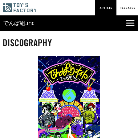
でんぱ組.inc