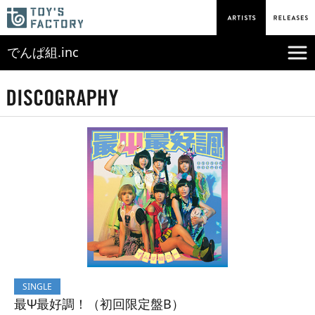
でんぱ組.inc
SINGLE
最Ψ最好調！（初回限定盤B）