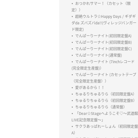
おつかれサマー！（カセット（限
定））
超絶ウルトラ☆Happy Days / ギダギ
ダda ズバズバda!!(ヴィレッジバンガー
ド限定)
でんぱーりーナイト(初回限定盤A)
でんぱーりーナイト(初回限定盤B)
でんぱーりーナイト(初回限定盤C)
でんぱーりーナイト(通常盤)
でんぱーりーナイト (7inchレコード
(完全限定生産盤)）
でんぱーりーナイト (カセットテープ
（完全限定生産盤））
愛があるから！！
ちゅるりちゅるりら（初回限定盤A）
ちゅるりちゅるりら（初回限定盤B）
ちゅるりちゅるりら（通常盤）
「Dear☆Stageへようこそ♡〜武道館
LIVE記念限定盤〜」
サクラあっぱれーしょん（初回限定盤
A）