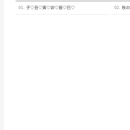
01.
子♡丑♡寅♡卯♡辰♡巳♡
02.
秋の