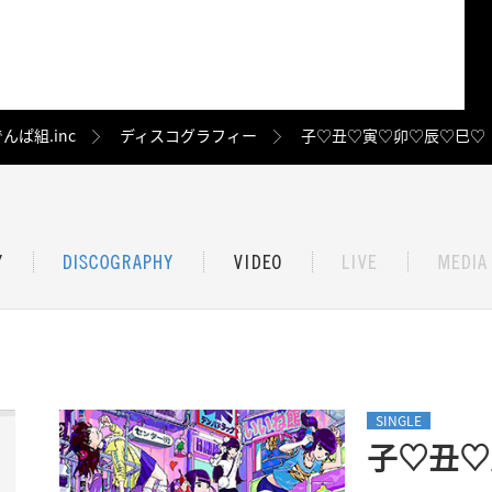
んぱ組.inc
ディスコグラフィー
子♡丑♡寅♡卯♡辰♡巳♡
SINGLE
子♡丑♡