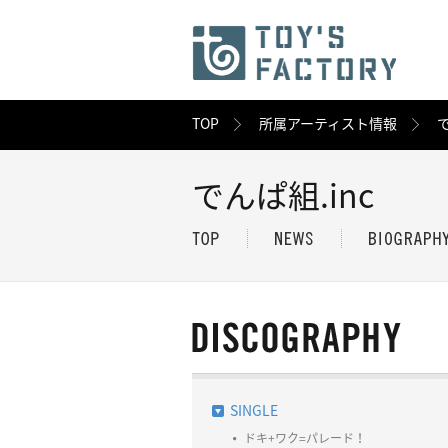
TOP
所属アーティスト情報
で
でんぱ組.inc
SINGLE
ドキ+ワク=パレード！