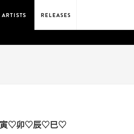
寅♡卯♡辰♡巳♡