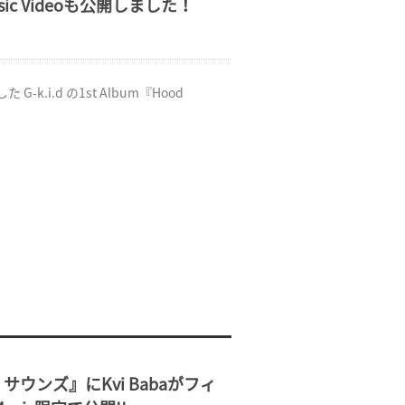
usic Videoも公開しました！
 G-k.i.d の1st Album『Hood
サウンズ』にKvi Babaがフィ