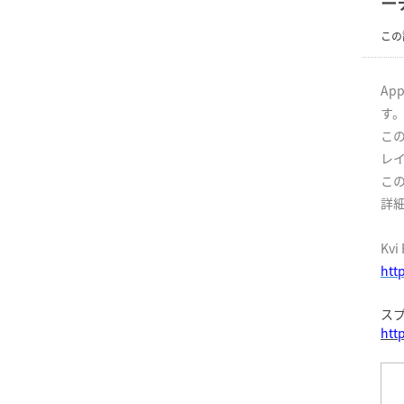
ー
この
Ap
す
この
レ
この
詳細
Kv
htt
スプ
htt