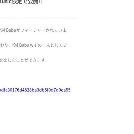
usic限定で公開!!
vi Babaがフィーチャーされていま
、Kvi Babaもその一人としてプ
楽曲を楽しむことができます。
.04bdfc30176d4828ba3db5f0d7d0ea55