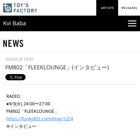
Kvi Baba
2024.8.28 18:30
FM802「FLEEKLOUNGE」(インタビュー)
RADIO
●9/3(火) 24:00〜27:00
FM802「FLEEKLOUNGE」
https://funky802.com/blog/1224
※インタビュー