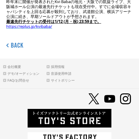
昨年末に開催が発表されたKvi Babaの地元・大阪での凱旋ライブ、大
阪城ホール公演の最速先行チケットも現在受付中。すでに会場収容キ
ャパシティを上回る応募が殺到しており、武道館公演、横浜アリーナ
公演に続き、早期ソールドアウトが予想されます。
最速先行チケットの受付は1/12 (月・祝) 23:59まで。
https://eplus.jp/kvibaba/
会社概要
採用情報
デモ/オーディション
音源使用申請
FAQ/お問合せ
サイトポリシー