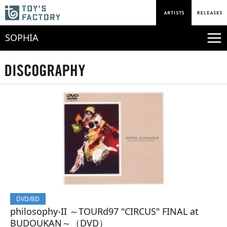
SOPHIA
DVD/BD
philosophy-II ～TOURd97 "CIRCUS" FINAL at
BUDOUKAN～（DVD）