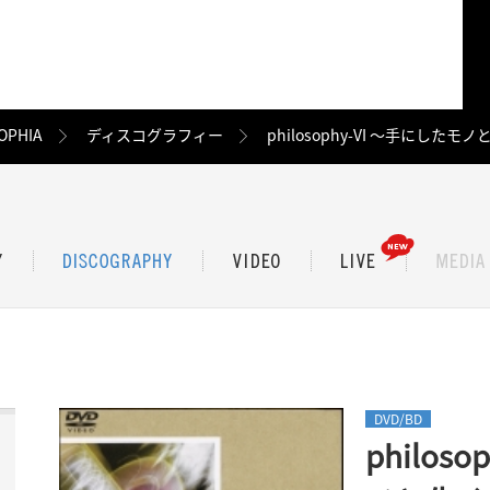
OPHIA
ディスコグラフィー
philosophy-VI ～手にし
DVD/BD
philos