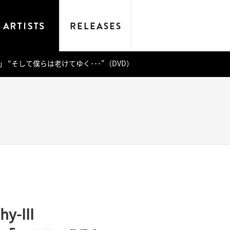
「ALIVE」 "そして僕らは老けてゆく･･･"（DVD）
hy-III