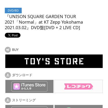
DVD/BD
『UNISON SQUARE GARDEN TOUR
2021「Normal」at KT Zepp Yokohama
2021.03.02』DVD盤[DVD + 2 LIVE CD]
BUY
ダウンロード
ストリーミング