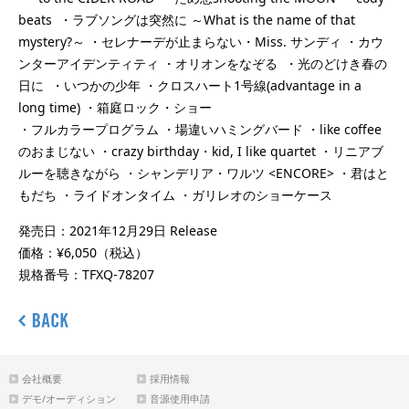
beats ・ラブソングは突然に ～What is the name of that
mystery?～ ・セレナーデが止まらない・Miss. サンディ ・カウ
ンターアイデンティティ ・オリオンをなぞる ・光のどけき春の
日に ・いつかの少年 ・クロスハート1号線(advantage in a
long time) ・箱庭ロック・ショー
・フルカラープログラム ・場違いハミングバード ・like coffee
のおまじない ・crazy birthday・kid, I like quartet ・リニアブ
ルーを聴きながら ・シャンデリア・ワルツ <ENCORE> ・君はと
もだち ・ライドオンタイム ・ガリレオのショーケース
発売日：2021年12月29日 Release
価格：¥6,050（税込）
規格番号：TFXQ-78207
会社概要
採用情報
デモ/オーディション
音源使用申請