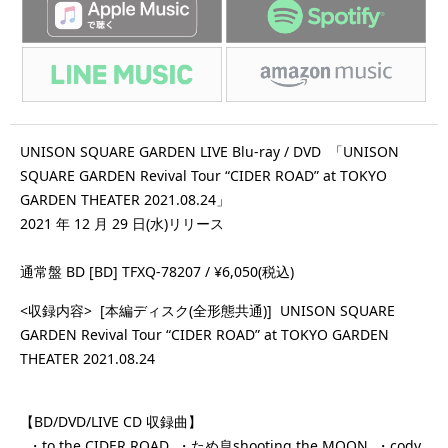
UNISON SQUARE GARDEN LIVE Blu-ray / DVD 「UNISON
SQUARE GARDEN Revival Tour “CIDER ROAD” at TOKYO
GARDEN THEATER 2021.08.24」
2021 年 12 月 29 日(水)リリース
通常盤 BD [BD] TFXQ-78207 / ¥6,050(税込)
<収録内容> [本編ディスク(全形態共通)] UNISON SQUARE
GARDEN Revival Tour “CIDER ROAD” at TOKYO GARDEN
THEATER 2021.08.24
【BD/DVD/LIVE CD 収録曲】
・to the CIDER ROAD ・ため息shooting the MOON ・cody