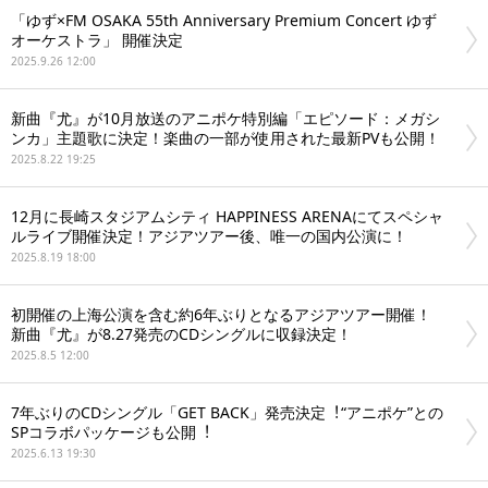
「ゆず×FM OSAKA 55th Anniversary Premium Concert ゆず
オーケストラ」 開催決定
2025.9.26 12:00
新曲『尤』が10月放送のアニポケ特別編「エピソード：メガシ
ンカ」主題歌に決定！楽曲の一部が使用された最新PVも公開！
2025.8.22 19:25
12月に長崎スタジアムシティ HAPPINESS ARENAにてスペシャ
ルライブ開催決定！アジアツアー後、唯一の国内公演に！
2025.8.19 18:00
初開催の上海公演を含む約6年ぶりとなるアジアツアー開催！
新曲『尤』が8.27発売のCDシングルに収録決定！
2025.8.5 12:00
7年ぶりのCDシングル「GET BACK」発売決定︕“アニポケ”との
SPコラボパッケージも公開︕
2025.6.13 19:30