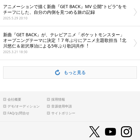
アニメーションで描く新曲『GET BACK』MV 公開“トビラ”をモ
チーフにした、⾃分の内側を⾒つめる旅の記録
2025.5.29 20:10
新曲『GET BACK』が、テレビアニメ「ポケットモンスター」
オープニングテーマに決定︕ 7 年ぶりにアニメ主題歌担当︕北
川悠仁＆岩沢厚治による5年ぶり歌詞共作︕
2025.3.21 18:30
もっと見る
会社概要
採用情報
デモ/オーディション
音源使用申請
FAQ/お問合せ
サイトポリシー