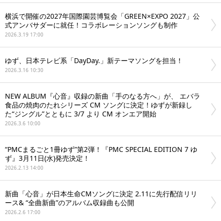
横浜で開催の2027年国際園芸博覧会「GREEN×EXPO 2027」公
式アンバサダーに就任！コラボレーションソングも制作
2026.3.19 17:00
ゆず、日本テレビ系「DayDay.」新テーマソングを担当！
2026.3.16 10:30
NEW ALBUM『心音』収録の新曲「手のなる方へ」が、 エバラ
食品の焼肉のたれシリーズ CM ソングに決定！ゆずが新録し
た“ジングル”とともに 3/7 より CM オンエア開始
2026.3.6 10:00
“PMCまるごと1冊ゆず”第2弾！『PMC SPECIAL EDITION 7 ゆ
ず』3月11日(水)発売決定！
2026.2.13 14:00
新曲「⼼⾳」が⽇本⽣命CMソングに決定 2.11に先⾏配信リリ
ース& “全曲新曲”のアルバム収録曲も公開
2026.2.6 17:00